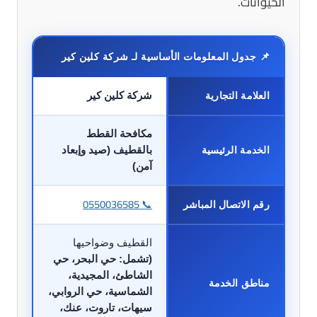
الحيوانات.
📌 جدول المعلومات الأساسية لـ شركة كلين كير
العلامة التجارية
شركة كلين كير
مكافحة القطط
الخدمة الرئيسية
بالقطيف (صيد وإبعاد
آمن)
📞 0550036585
رقم الاتصال المباشر
القطيف وضواحيها
(تشمل: حي البحر، حي
الشاطئ، المجيدية،
مناطق الخدمة
الشماسية، حي الروابي،
سيهات، تاروت، عنك،