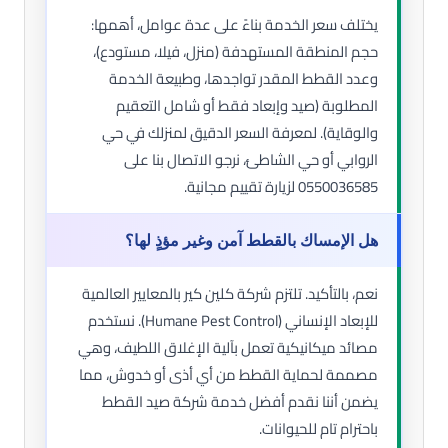
يختلف سعر الخدمة بناءً على عدة عوامل، أهمها:
حجم المنطقة المستهدفة (منزل، فيلا، مستودع)،
وعدد القطط المقدر تواجدها، وطبيعة الخدمة
المطلوبة (صيد وإبعاد فقط أو شامل التعقيم
والوقاية). لمعرفة السعر الدقيق لمنزلك في حي
الروابي أو حي الشاطئ، نرجو الاتصال بنا على
0550036585 لزيارة تقييم مجانية.
هل الإمساك بالقطط آمن وغير مؤذٍ لها؟
نعم، بالتأكيد. تلتزم شركة كلين كير بالمعايير العالمية
للإبعاد الإنساني (Humane Pest Control). نستخدم
مصائد ميكانيكية تعمل بآلية الإغلاق اللطيف، وهي
مصممة لحماية القطط من أي أذى أو خدوش، مما
يضمن أننا نقدم أفضل خدمة شركة صيد القطط
باحترام تام للحيوانات.