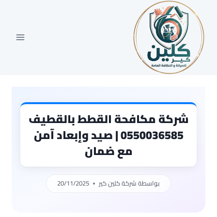
لتجاوز
لى
لمحتوى
شركة مكافحة القطط بالقطيف
0550036585 | صيد وإبعاد آمن
مع ضمان
بواسطة
شركة كلين كير
20/11/2025