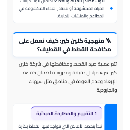
تلوث مصادر المياه والغذاء:
احتمال تلوث خزانات
المياه المكشوفة أو مصادر الغذاء المكشوفة في
المطاعم والمنشآت التجارية.
🪜
منهجية كلين كير: كيف نعمل على
مكافحة القطط في القطيف؟
تتم عملية صيد القطط ومكافحتها في شركة كلين
كير عبر 4 مراحل دقيقة ومدروسة لضمان كفاءة
الإبعاد وعدم العودة في مناطق مثل سيهات
والجارودية:
1
التقييم والمطاردة المبدئية
نبدأ بتحديد الأماكن التي تتواجد فيها القطط بكثرة