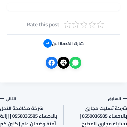
Rate this post
شارك الخدمة الآن
صفّح
السابق
التالي
شركة تسليك مجاري
شركة مكافحة النحل
لمقالات
بالاحساء 0550036585 |
بالاحساء 0550036585 | إزالة
تسليك مجاري المطبخ
آمنة وضمان عام | كلين كير